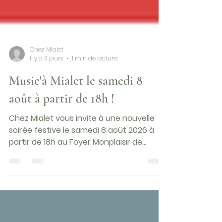
Chez Mialet
il y a 3 jours
1 min de lecture
Music'à Mialet le samedi 8
août à partir de 18h !
Chez Mialet vous invite à une nouvelle
soirée festive le samedi 8 août 2026 à
partir de 18h au Foyer Monplaisir de
Mialet. Entrée gratuite, prix ajustés pour
la restauration et la buvette et moments
festifs sont au programme ! 18h :
vernissage d'une exposition de