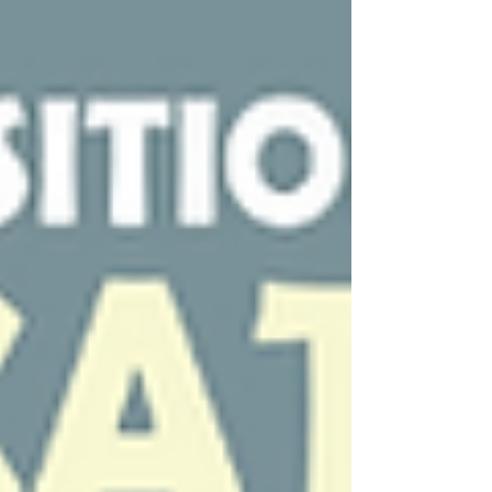
caricatures de Bertrand Daullé à
l'intérieur du Foyer Monplaisir et en
musique avec le groupe Two Whispers
19h30 : on retrouve à nouveau le groupe
Two Whispers pour un concert soul et
blues dans la cours du Foyer 21