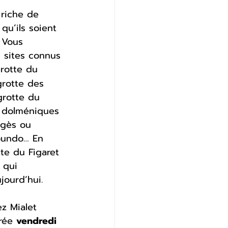
riche de 
qu’ils soient 
 Vous 
 sites connus 
Grotte du 
grotte des 
grotte du 
s dolméniques 
gès ou 
oundo… En 
te du Figaret 
 qui 
ourd’hui. 
z Mialet 
rée 
vendredi 