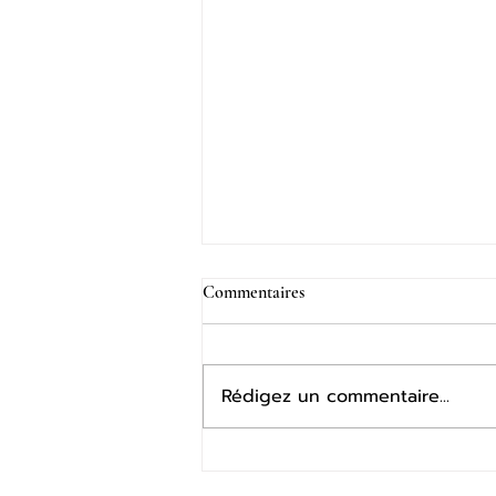
Commentaires
Rédigez un commentaire...
Music'à Mialet le samedi 8 août à
partir de 18h !